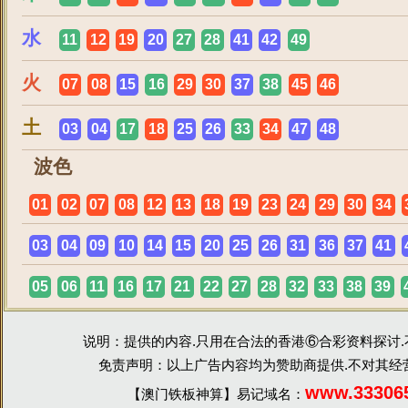
水
11
12
19
20
27
28
41
42
49
火
07
08
15
16
29
30
37
38
45
46
土
03
04
17
18
25
26
33
34
47
48
波色
01
02
07
08
12
13
18
19
23
24
29
30
34
03
04
09
10
14
15
20
25
26
31
36
37
41
05
06
11
16
17
21
22
27
28
32
33
38
39
说明：提供的内容.只用在合法的香港⑥合彩资料探讨
免责声明：以上广告内容均为赞助商提供.不对其经
www.33306
【澳门铁板神算】易记域名：