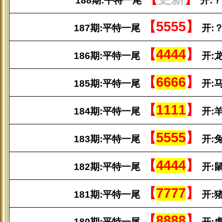
188期:平特一尾
开:？
【5555】
187期:平特一尾
开:？
【
4444
】
186期:平特一尾
开:龙
【
6666
】
185期:平特一尾
开:马
【
1111
】
184期:平特一尾
开:羊
【
5555
】
183期:平特一尾
开:兔
【
4444
】
182期:平特一尾
开:鼠
【
7777
】
181期:平特一尾
开:猪
【
8888
】
180期:平特一尾
开:虎