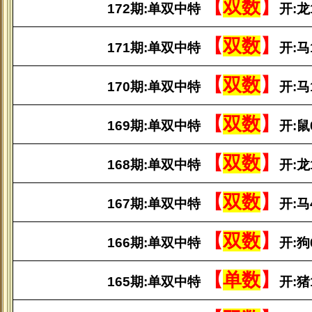
【
双数
】
172期:单双中特
开:龙
【
双数
】
171期:单双中特
开:马
【
双数
】
170期:单双中特
开:马
【
双数
】
169期:单双中特
开:鼠
【
双数
】
168期:单双中特
开:龙
【
双数
】
167期:单双中特
开:马
【
双数
】
166期:单双中特
开:狗
【
单数
】
165期:单双中特
开:猪