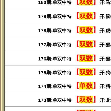
【
双数
】
180期:单双中特
开:马
【
双数
】
179期:单双中特
开:鼠
【
双数
】
178期:单双中特
开:虎
【
双数
】
177期:单双中特
开:猴
【
双数
】
176期:单双中特
开:猴
【
双数
】
175期:单双中特
开:狗
【
单数
】
174期:单双中特
开:猪
【
双数
】
173期:单双中特
开:龙